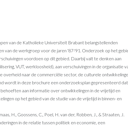
en van de Katholieke Universiteit Brabant belangstellenden
n van de werkgroep voor de jaren '87-'91. Onderzoek op het gebi
 verschuivingen voordoen op dit gebied. Daarbij valt te denken aan
bilisering, VUT, werkloosheid), aan verschuivingen in de organisatie v
 de overheid naar de commerciële sector, de culturele ontwikkeling
grond wordt in deze brochure een onderzoeksplan gepresenteerd dat
behoeften aan informatie over ontwikkelingen in de vrijetijd en
elingen op het gebied van de studie van de vrijetijd in binnen- en
aas, H., Goossens, C., Poel, H. van der, Robben, J., & Straaten, J.
anderingen in de relatie tussen politiek en economie, een