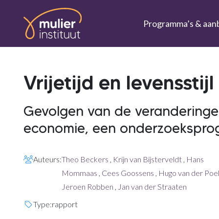
Ga naar de inhoud
Programma’s & aan
Vrijetijd en levensstijl
Gevolgen van de veranderingen 
economie, een onderzoekspr
Auteurs:
Theo Beckers
,
Krijn van Bijsterveldt
,
Hans
Mommaas
,
Cees Goossens
,
Hugo van der Poe
Jeroen Robben
,
Jan van der Straaten
Type:
rapport