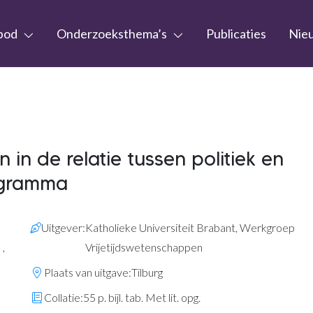
bod
Onderzoeksthema’s
Publicaties
Nie
in de relatie tussen politiek en
ogramma
Uitgever:
Katholieke Universiteit Brabant, Werkgroep
l
,
Vrijetijdswetenschappen
Plaats van uitgave:
Tilburg
Collatie:
55 p. bijl. tab. Met lit. opg.