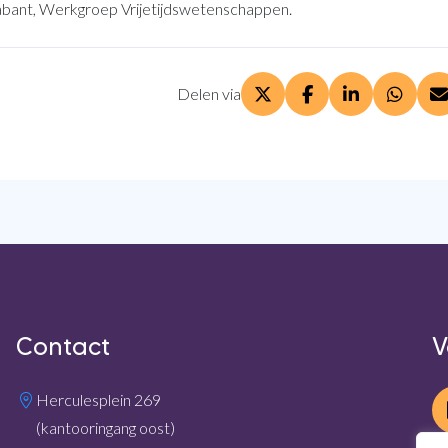
abant, Werkgroep Vrijetijdswetenschappen.
Delen via
Deel via X. opent in een
Deel via Facebook
Deel via Lin
Deel v
D
Contact
V
Herculesplein 269
(kantooringang oost)