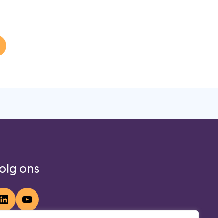
 nieuw tabblad
. opent in een nieuw tabblad
kedIn. opent in een nieuw tabblad
ia WhatsApp. opent in een nieuw tabblad
eel via Mail. opent in een nieuw tabblad
olg ons
LinkedIn
YouTube