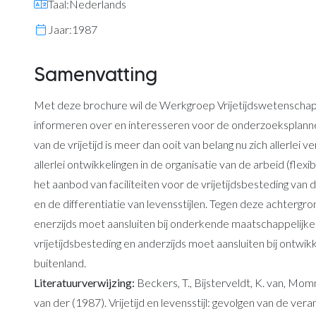
Taal:
Nederlands
Jaar:
1987
Samenvatting
Met deze brochure wil de Werkgroep Vrijetijdswetenschapp
informeren over en interesseren voor de onderzoeksplanne
van de vrijetijd is meer dan ooit van belang nu zich allerlei
allerlei ontwikkelingen in de organisatie van de arbeid (flexi
het aanbod van faciliteiten voor de vrijetijdsbesteding van
en de differentiatie van levensstijlen. Tegen deze achter
enerzijds moet aansluiten bij onderkende maatschappelijke 
vrijetijdsbesteding en anderzijds moet aansluiten bij ontwikk
buitenland.
Literatuurverwijzing:
Beckers, T., Bijsterveldt, K. van, Momm
van der (1987). Vrijetijd en levensstijl: gevolgen van de ver