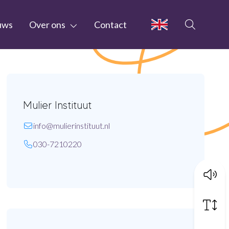
uws
Over ons
Contact
Mulier Instituut
E-mail:
info
@mulierinstituut
.nl
Telefoon:
030-7210220