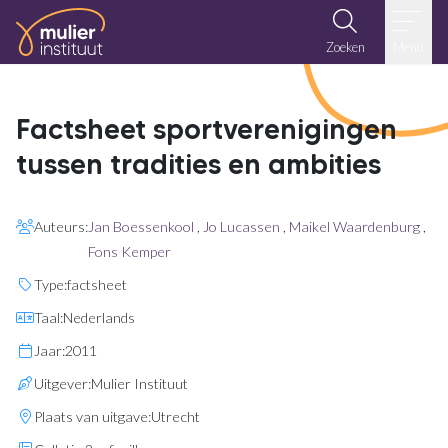
Ga naar de inhoud
Zoeken
Menu
Factsheet sportverenigingen
tussen tradities en ambities
Auteurs:
Jan Boessenkool
,
Jo Lucassen
,
Maikel Waardenburg
,
Fons Kemper
Type:
factsheet
Taal:
Nederlands
Jaar:
2011
Uitgever:
Mulier Instituut
Plaats van uitgave:
Utrecht