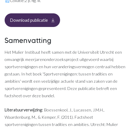
Collatie:
2 p. fig. ill.
, opent in een nieuw tabblad
Download publicatie
Samenvatting
Het Mulier Instituut heeft samen met de Universiteit Utrecht een
omvangrijk meerjarenonderzoeksproject uitgevoerd waarbij
sportverenigingen en hun veranderingsvermogen centraal hebben
gestaan. In het boek 'Sportverenigingen: tussen tradities en
ambities' wordt een veelzijdige actuele stand van zaken van de
sportverenigingen gepresenteerd. Deze publicatie betreft een
factsheet over deze bundel.
Literatuurverwijzing:
Boessenkool, J., Lucassen, J.M.H.,
Waardenburg, M., & Kemper, F. (2011). Factsheet
sportverenigingen tussen tradities en ambities. Utrecht: Mulier