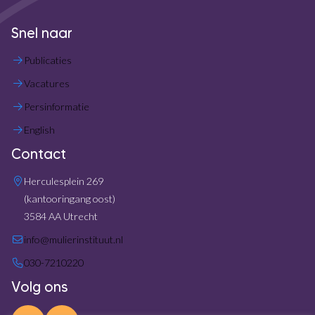
Snel naar
Publicaties
Vacatures
Persinformatie
English
Contact
Herculesplein 269
(kantooringang oost)
3584 AA Utrecht
info@mulierinstituut.nl
030-7210220
Volg ons