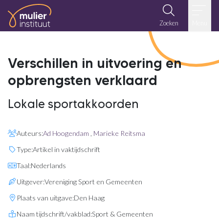
Ga naar de inhoud
Zoeken
Menu
Verschillen in uitvoering en
opbrengsten verklaard
Lokale sportakkoorden
Auteurs:
Ad Hoogendam
,
Marieke Reitsma
Type:
Artikel in vaktijdschrift
Taal:
Nederlands
Uitgever:
Vereniging Sport en Gemeenten
Plaats van uitgave:
Den Haag
Naam tijdschrift/vakblad:
Sport & Gemeenten