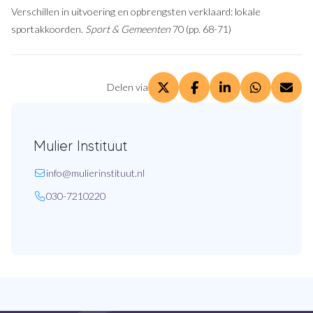
Verschillen in uitvoering en opbrengsten verklaard: lokale
sportakkoorden.
Sport & Gemeenten
70 (pp. 68-71)
Delen via
Deel via X. opent in een ni
Deel via Facebook. op
Deel via LinkedI
Deel via W
Deel 
Mulier Instituut
E-mail:
info
@mulierinstituut
.nl
Telefoon:
030-7210220