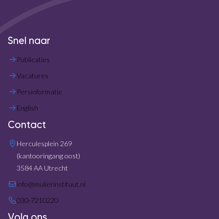
Snel naar
Publicaties
Vacatures
Persinformatie
English
Contact
Herculesplein 269
(kantooringang oost)
3584 AA Utrecht
info@mulierinstituut.nl
030-7210220
Volg ons