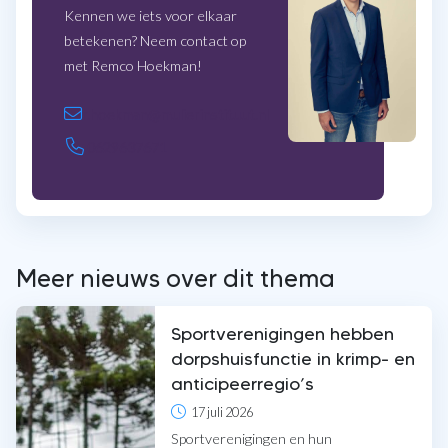
Kennen we iets voor elkaar
betekenen? Neem contact op
met Remco Hoekman!
E-mail:
r.hoekman@mulierinstituut.nl
Telefoon:
0629637671
Meer nieuws over dit thema
Sportverenigingen hebben
dorpshuisfunctie in krimp- en
anticipeerregio’s
17 juli 2026
Sportverenigingen en hun