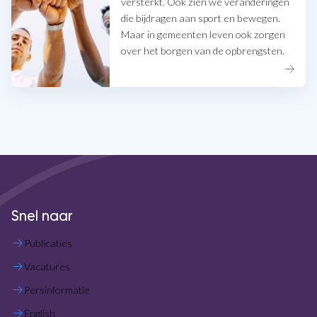
versterkt. Ook zien we veranderingen
die bijdragen aan sport en bewegen.
Maar in gemeenten leven ook zorgen
over het borgen van de opbrengsten.
Snel naar
Publicaties
Vacatures
Persinformatie
English