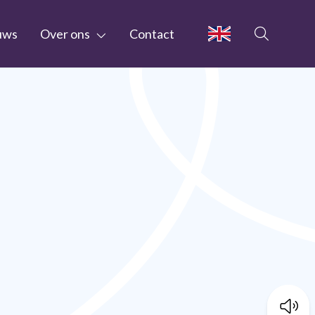
uws
Over ons
Contact