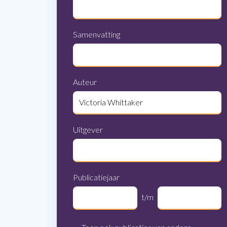
Samenvatting
Auteur
Uitgever
Publicatiejaar
t/m
Tot en met publicatiejaar