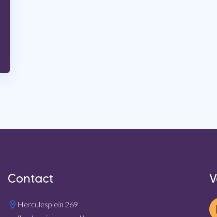
Contact
V
Herculesplein 269