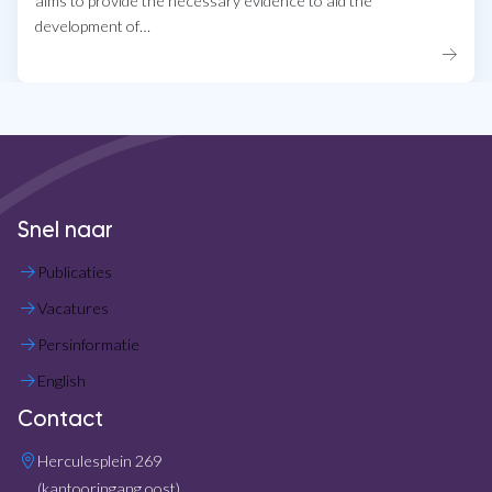
aims to provide the necessary evidence to aid the
development of…
Snel naar
Publicaties
Vacatures
Persinformatie
English
Contact
Herculesplein 269
(kantooringang oost)