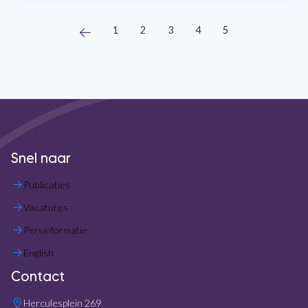
1
2
3
4
5
Snel naar
Publicaties
Vacatures
Persinformatie
English
Contact
Herculesplein 269