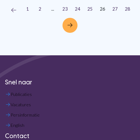
1
2
...
23
24
25
26
27
28
Snel naar
Publicaties
Vacatures
Persinformatie
English
Contact