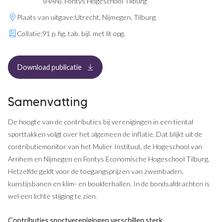
(HAN), Fontys Hogeschool Tilburg
Plaats van uitgave:
Utrecht, Nijmegen, Tilburg
Collatie:
91 p. fig. tab. bijl. met lit opg.
, opent in een nieuw tabblad
Download publicatie
Samenvatting
De hoogte van de contributies bij verenigingen in een tiental
sporttakken volgt over het algemeen de inflatie. Dat blijkt uit de
contributiemonitor van het Mulier Instituut, de Hogeschool van
Arnhem en Nijmegen en Fontys Economische Hogeschool Tilburg.
Hetzelfde geldt voor de toegangsprijzen van zwembaden,
kunstijsbanen en klim- en boulderhallen. In de bondsafdrachten is
wel een lichte stijging te zien.
Contributies sportverenigingen verschillen sterk