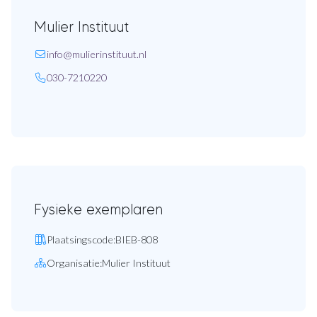
Mulier Instituut
E-mail:
info
@mulierinstituut
.nl
Telefoon:
030-7210220
Fysieke exemplaren
Plaatsingscode:
BIEB-808
Organisatie:
Mulier Instituut