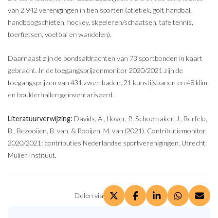
van 2.942 verenigingen in tien sporten (atletiek, golf, handbal,
handboogschieten, hockey, skeeleren/schaatsen, tafeltennis,
toerfietsen, voetbal en wandelen).
Daarnaast zijn de bondsafdrachten van 73 sportbonden in kaart
gebracht. In de toegangsprijzenmonitor 2020/2021 zijn de
toegangsprijzen van 431 zwembaden, 21 kunstijsbanen en 48 klim-
en boulderhallen geïnventariseerd.
Literatuurverwijzing:
Davids, A., Hover, P., Schoemaker, J., Berfelo,
B., Bezooijen, B. van, & Rooijen, M. van (2021). Contributiemonitor
2020/2021: contributies Nederlandse sportverenigingen. Utrecht:
Mulier Instituut.
Delen via
Deel via X. opent in een ni
Deel via Facebook. op
Deel via LinkedI
Deel via W
Deel 