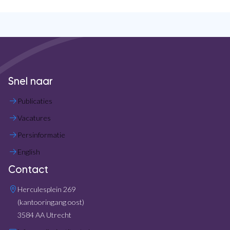
Snel naar
Publicaties
Vacatures
Persinformatie
English
Contact
Herculesplein 269
(kantooringang oost)
3584 AA Utrecht