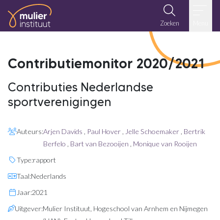
Ga naar de inhoud
Zoeken
Menu
Contributiemonitor 2020/2021
Contributies Nederlandse
sportverenigingen
Auteurs:
Arjen Davids
,
Paul Hover
,
Jelle Schoemaker
,
Bertrik
Berfelo
,
Bart van Bezooijen
,
Monique van Rooijen
Type:
rapport
Taal:
Nederlands
Jaar:
2021
Uitgever:
Mulier Instituut, Hogeschool van Arnhem en Nijmegen